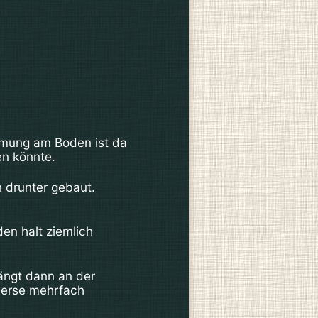
ümmung am Boden ist da
en könnte.
 drunter gebaut.
en halt ziemlich
ängt dann an der
averse mehrfach