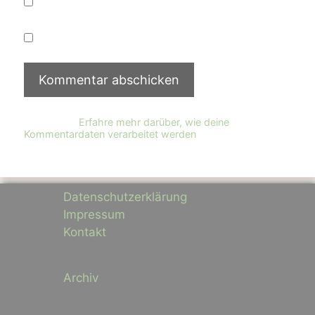
Website in diesem Browser für die nächste
Kommentierung speichern.
*
Diese Website verwendet Akismet, um Spam zu
reduzieren.
Erfahre mehr darüber, wie deine
Kommentardaten verarbeitet werden
.
Datenschutzerklärung
Impressum
Kontakt
Archiv